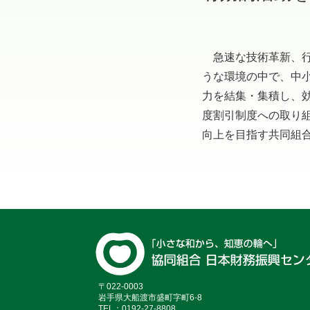
急速な技術革新、行
うな環境の中で、中
力を結集・集積し、
度割引制度への取り
向上を目指す共同組
〒022-0003
岩手県大船渡市盛町字町6-8
TEL：0192-27-8808