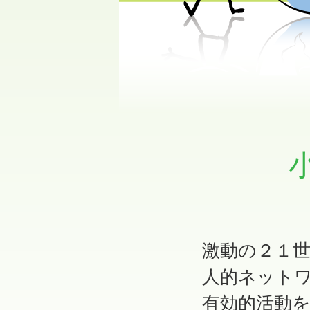
激動の２１
人的ネット
有効的活動